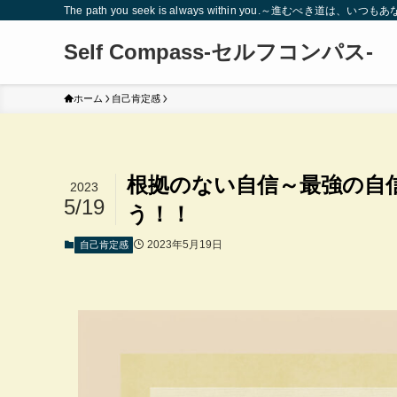
The path you seek is always within you.～進むべき道は、
Self Compass-セルフコンパス-
ホーム
自己肯定感
根拠のない自信～最強の自
2023
5/19
う！！
2023年5月19日
自己肯定感