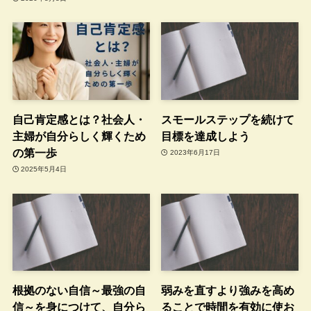
自己肯定感とは？社会人・
スモールステップを続けて
主婦が自分らしく輝くため
目標を達成しよう
の第一歩
2023年6月17日
2025年5月4日
根拠のない自信～最強の自
弱みを直すより強みを高め
信～を身につけて、自分ら
ることで時間を有効に使お