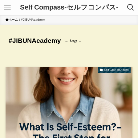
Self Compass-セルフコンパス-
ホーム
#JIBUNAcademy
#JIBUNAcademy
– tag –
Self-Care for Adults