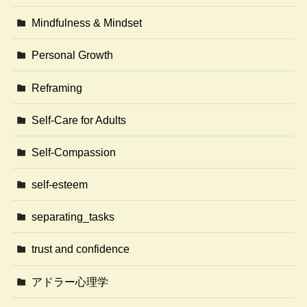
Mindfulness & Mindset
Personal Growth
Reframing
Self-Care for Adults
Self-Compassion
self-esteem
separating_tasks
trust and confidence
アドラー心理学